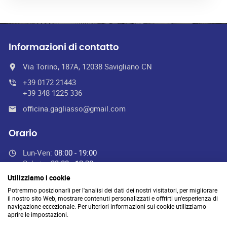
Informazioni di contatto
Via Torino, 187A, 12038 Savigliano CN
+39 0172 21443
+39 348 1225 336
officina.gagliasso@gmail.com
Orario
Lun-Ven:
08:00 - 19:00
Sabato:
08:00 - 12:30
Domenica:
Chiuso
Utilizziamo i cookie
Potremmo posizionarli per l'analisi dei dati dei nostri visitatori, per migliorare
il nostro sito Web, mostrare contenuti personalizzati e offrirti un'esperienza di
navigazione eccezionale. Per ulteriori informazioni sui cookie utilizziamo
Officina Gagliasso autoriparazioni gommista di Gagliasso Lorenzo -
aprire le impostazioni.
officina.gagliasso@gmail.com
- P.I. 03761420045 - REA: CN-