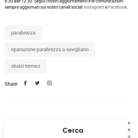
8:30 alle 12:30. Segui i nostri aggiornamenti e le comunicazioni
sempre aggiornati sui nostri canali social:
Instagram
e
Facebook
.
parabrezza
riparazione parabrezza a savigliano
sbalzi termici
Share:
Articolo precedente
Articolo
Cerca
Il Cambio Gomme Invernali
successivo
Il tuo