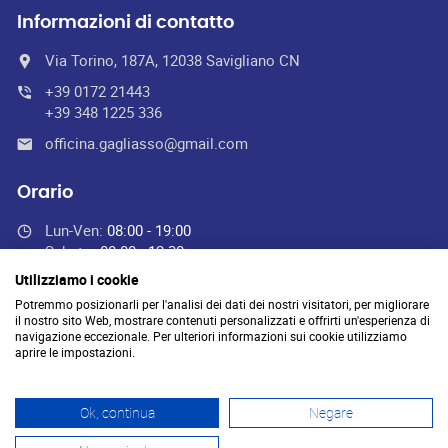
Informazioni di contatto
Via Torino, 187A, 12038 Savigliano CN
+39 0172 21443
+39 348 1225 336
officina.gagliasso@gmail.com
Orario
Lun-Ven:
08:00 - 19:00
Sabato:
08:00 - 12:30
Domenica:
Chiuso
Utilizziamo i cookie
Potremmo posizionarli per l'analisi dei dati dei nostri visitatori, per migliorare
il nostro sito Web, mostrare contenuti personalizzati e offrirti un'esperienza di
navigazione eccezionale. Per ulteriori informazioni sui cookie utilizziamo
Officina Gagliasso autoriparazioni gommista di Gagliasso Lorenzo -
aprire le impostazioni.
officina.gagliasso@gmail.com
- P.I. 03761420045 - REA: CN-
314955 -
Ok, continua
Negare
PEC:
lorenzo.gagliasso@pec.it
-
Privacy policy
-
Credits