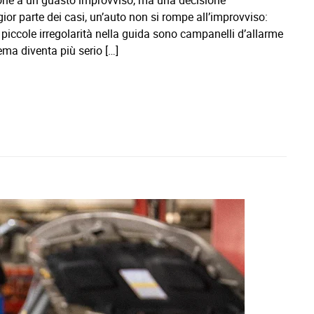
one a un guasto improvviso, ma una decisione
r parte dei casi, un’auto non si rompe all’improvviso:
 piccole irregolarità nella guida sono campanelli d’allarme
ma diventa più serio […]