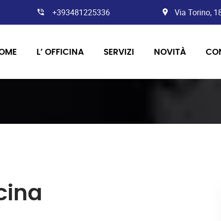
+393481225336
Via Torino, 
OME
L’ OFFICINA
SERVIZI
NOVITÀ
CO
icina