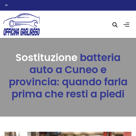
Sostituzione
batteria
auto a Cuneo e
provincia: quando farla
prima che resti a piedi