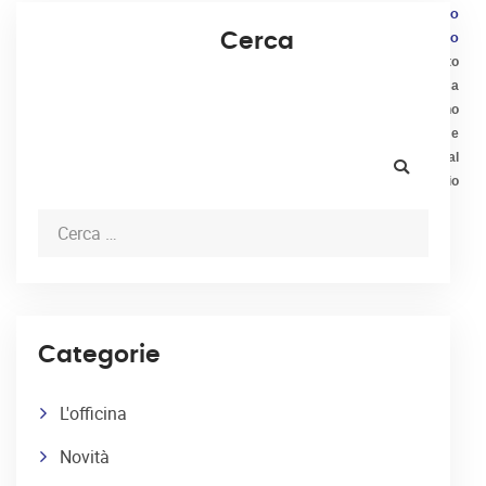
Articolo precedente
Articolo
Cerca
Cambio gomme estive:
successivo
quando montarle e cosa
Revisione auto
cambia con un’auto a
Savigliano: cosa
noleggio
controllano
davvero e come
prepararla al
meglio
Categorie
L'officina
Novità