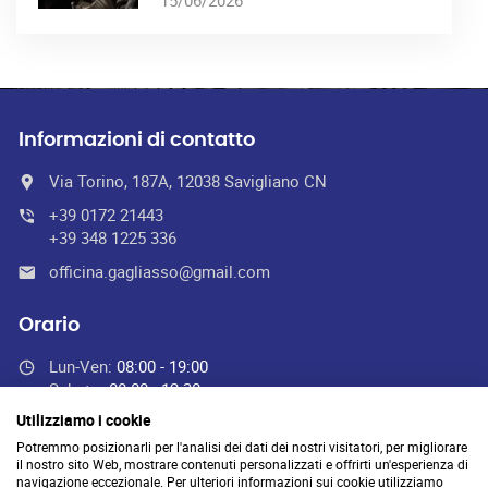
15/06/2026
Informazioni di contatto
Via Torino, 187A, 12038 Savigliano CN
+39 0172 21443
+39 348 1225 336
officina.gagliasso@gmail.com
Orario
Lun-Ven:
08:00 - 19:00
Sabato:
08:00 - 12:30
Domenica:
Chiuso
Utilizziamo i cookie
Potremmo posizionarli per l'analisi dei dati dei nostri visitatori, per migliorare
il nostro sito Web, mostrare contenuti personalizzati e offrirti un'esperienza di
navigazione eccezionale. Per ulteriori informazioni sui cookie utilizziamo