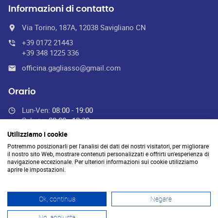
Informazioni di contatto
Via Torino, 187A, 12038 Savigliano CN
+39 0172 21443
+39 348 1225 336
officina.gagliasso@gmail.com
Orario
Lun-Ven:
08:00 - 19:00
Sabato:
08:00 - 12:30
Domenica:
Chiuso
Utilizziamo i cookie
Potremmo posizionarli per l'analisi dei dati dei nostri visitatori, per migliorare
il nostro sito Web, mostrare contenuti personalizzati e offrirti un'esperienza di
navigazione eccezionale. Per ulteriori informazioni sui cookie utilizziamo
Officina Gagliasso autoriparazioni gommista di Gagliasso Lorenzo -
aprire le impostazioni.
officina.gagliasso@gmail.com
- P.I. 03761420045 - REA: CN-
314955 -
Ok, continua
Negare
PEC:
lorenzo.gagliasso@pec.it
-
Privacy policy
-
Credits
No, aggiusta