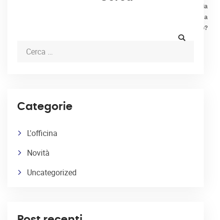
gomme invernali
Batteria
dell’auto scarica
a Savigliano?
Categorie
L'officina
Novità
Uncategorized
Post recenti