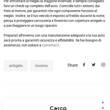
Per affrontare al meglio la stagione invernale, è sempre consigliato
fare un check-up completo dell’auto. Controlla tutti i sistemi, dai
freni al motore, per garantirti che ogni componente funzioni al
meglio. Inoltre, se il tuo veicolo è esposto al freddo durante la notte,
pensa a proteggere carrozzeria e finestrini con coperture antigelo o
a parcheggiare in un luogo riparato.
Preparati all’inverno con una manutenzione adeguata e la tua auto
sarà pronta a garantirti sicurezza e affidabilità. Se hai bisogno di
assistenza, non esitare a
contattarci
.
Share:
antigelo
inverno
Articolo precedente
Articolo
Cerca
L’importanza del cambio
successivo