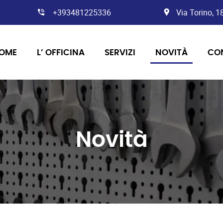
+393481225336
Via Torino, 
OME
L’ OFFICINA
SERVIZI
NOVITÀ
CO
Novità